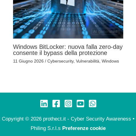
Windows BitLocker: nuova falla zero-day
consente il bypass della protezione
11 Giugno 2026
/
Cybersecurity
,
Vulnerabilità
,
Windows
Copyright © 2026 prothect.it - Cyber Security Awareness •
Philing S.r.l.s
Preferenze cookie