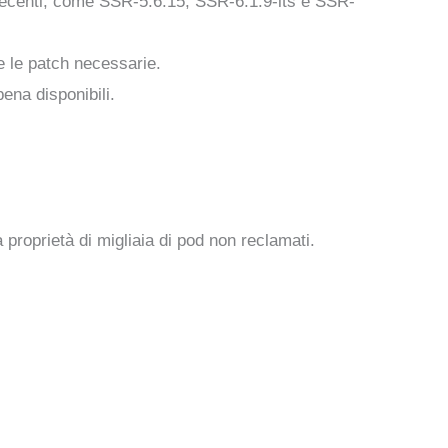
 recenti, come SSR-5.6.15, SSR-6.1.9-lts e SSR-
re le patch necessarie.
ena disponibili.
proprietà di migliaia di pod non reclamati.