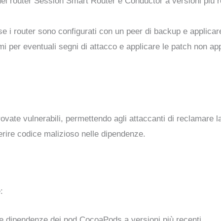
 dei router Session Smart Router e Conductor a versioni più
 se i router sono configurati con un peer di backup e applica
mi per eventuali segni di attacco e applicare le patch non app
te vulnerabili, permettendo agli attaccanti di reclamare la 
rire codice malizioso nelle dipendenze.
:
le dipendenze dei pod CocoaPods a versioni più recenti.