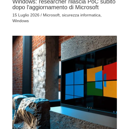
Windows: researcher rilascia PoC subito
dopo l’aggiornamento di Microsoft
15 Luglio 2026
/
Microsoft
,
sicurezza informatica
,
Windows