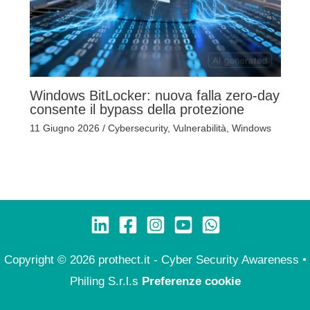
Windows BitLocker: nuova falla zero-day
consente il bypass della protezione
11 Giugno 2026
/
Cybersecurity
,
Vulnerabilità
,
Windows
Copyright © 2026 prothect.it - Cyber Security Awareness •
Philing S.r.l.s
Preferenze cookie