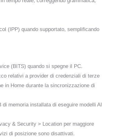
to in tempo reale, correggendo grammatica,
otocol (IPP) quando supportato, semplificando
ervice (BITS) quando si spegne il PC.
cco relativi a provider di credenziali di terze
ione in Home durante la sincronizzazione di
 di memoria installata di eseguire modelli AI
rivacy & Security > Location per maggiore
izi di posizione sono disattivati.