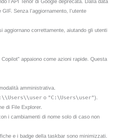
ndo l’API Tenor di Google deprecata. Dalla data
 GIF. Senza l’aggiornamento, l’utente
 si aggiornano correttamente, aiutando gli utenti
k Copilot” appaiono come azioni rapide. Questa
modalità amministrativa.
:\\Users\\user
"C:\Users\user"
o
).
e di File Explorer.
e con i cambiamenti di nome solo di caso non
ifiche e i badge della taskbar sono minimizzati.