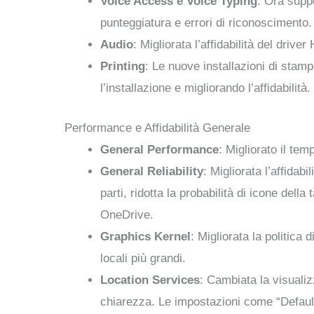
Voice Access e Voice Typing
: Ora supp
punteggiatura e errori di riconoscimento.
Audio
: Migliorata l’affidabilità del drive
Printing
: Le nuove installazioni di stamp
l’installazione e migliorando l’affidabilità.
Performance e Affidabilità Generale
General Performance
: Migliorato il te
General Reliability
: Migliorata l’affidab
parti, ridotta la probabilità di icone del
OneDrive.
Graphics Kernel
: Migliorata la politica
locali più grandi.
Location Services
: Cambiata la visuali
chiarezza. Le impostazioni come “Default l