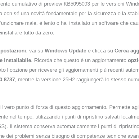
rnamento cumulativo di preview KB5095093 per le versioni W
con sé una novità fondamentale per la sicurezza e la stabilit
a funzionare male, è lento o hai installato un software che ca
installare tutto da zero.
postazioni
, vai su
Windows Update
e clicca su
Cerca agg
e installabile
. Ricorda che questo è un aggiornamento
opzi
o l’opzione per ricevere gli aggiornamenti più recenti autom
0.8737
, mentre la versione 25H2 raggiungerà lo stesso numer
il vero punto di forza di questo aggiornamento. Permette agli 
ente nel tempo, utilizzando i punti di ripristino salvati loc
. Il sistema conserva automaticamente i punti di ripristino
zione dei problemi senza bisogno di competenze tecniche avanz