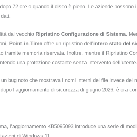
 dopo 72 ore o quando il disco è pieno. Le aziende possono inv
dati.
lità dal vecchio
Ripristino Configurazione di Sistema
. Men
ioni,
Point-in-Time
offre un ripristino dell’
intero stato del s
to tramite memoria riservata. Inoltre, mentre il Ripristino C
antendo una protezione costante senza intervento dell’utente
 un bug noto che mostrava i nomi interni dei file invece dei n
opo l’aggiornamento di sicurezza di giugno 2026, è ora corre
istema, l’aggiornamento KB5095093 introduce una serie di mod
estazioni di Windows 11.