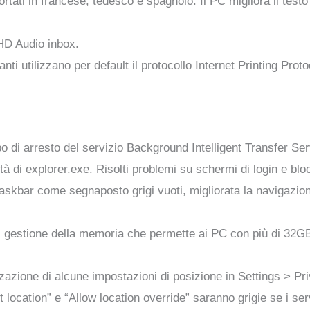
ortati in francese, tedesco e spagnolo. Il PC migliora il tes
r HD Audio inbox.
anti utilizzano per default il protocollo Internet Printing Pr
mpo di arresto del servizio Background Intelligent Transfer S
ilità di explorer.exe. Risolti problemi su schermi di login e blo
la taskbar come segnaposto grigi vuoti, migliorata la navigaz
 di gestione della memoria che permette ai PC con più di 32GB
zzazione di alcune impostazioni di posizione in Settings > P
ocation” e “Allow location override” saranno grigie se i serv