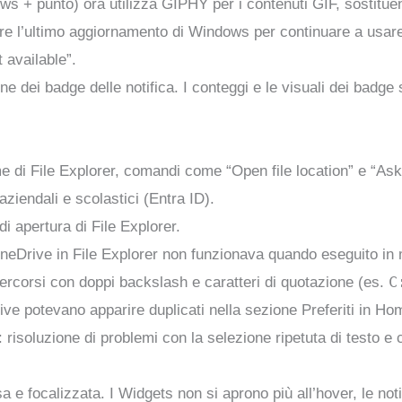
ws + punto) ora utilizza GIPHY per i contenuti GIF, sostitue
are l’ultimo aggiornamento di Windows per continuare a usare
 available”.
one dei badge delle notifica. I conteggi e le visuali dei badge
e di File Explorer, comandi come “Open file location” e “As
ziendali e scolastici (Entra ID).
di apertura di File Explorer.
OneDrive in File Explorer non funzionava quando eseguito in 
C
percorsi con doppi backslash e caratteri di quotazione (es.
ive potevano apparire duplicati nella sezione Preferiti in Hom
: risoluzione di problemi con la selezione ripetuta di testo 
a e focalizzata. I Widgets non si aprono più all’hover, le not