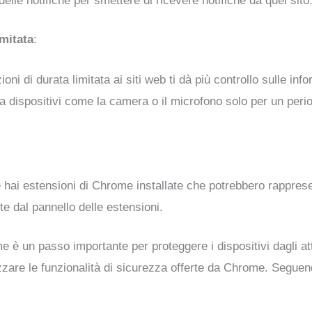
lle notifiche per smettere di ricevere notifiche da quel sito
mitata
:
oni di durata limitata ai siti web ti dà più controllo sulle in
 dispositivi come la camera o il microfono solo per un period
e hai estensioni di Chrome installate che potrebbero rapprese
e dal pannello delle estensioni.
è un passo importante per proteggere i dispositivi dagli att
izzare le funzionalità di sicurezza offerte da Chrome. Seguen