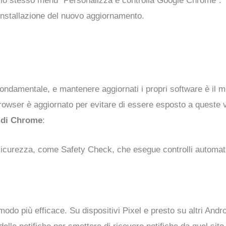
llo stesso menu “Personalizza e controlla Google Chrome”.
 installazione del nuovo aggiornamento.
ndamentale, e mantenere aggiornati i propri software è il mod
rowser è aggiornato per evitare di essere esposto a queste vu
a di Chrome
:
sicurezza, come Safety Check, che esegue controlli automatic
in modo più efficace. Su dispositivi Pixel e presto su altri An