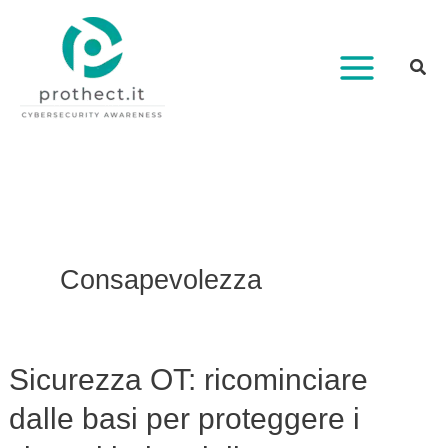
Vai
al
contenuto
Consapevolezza
Sicurezza OT: ricominciare
Sicurezza
OT:
dalle basi per proteggere i
ricominciare