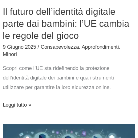
cambia
Il futuro dell’identità digitale
le
parte dai bambini: l’UE cambia
regole
del
le regole del gioco
gioco
9 Giugno 2025
/
Consapevolezza
,
Approfondimenti
,
Minori
Scopri come l’UE sta ridefinendo la protezione
dell’identità digitale dei bambini e quali strumenti
utilizzare per garantire la loro sicurezza online.
Leggi tutto »
Formazione