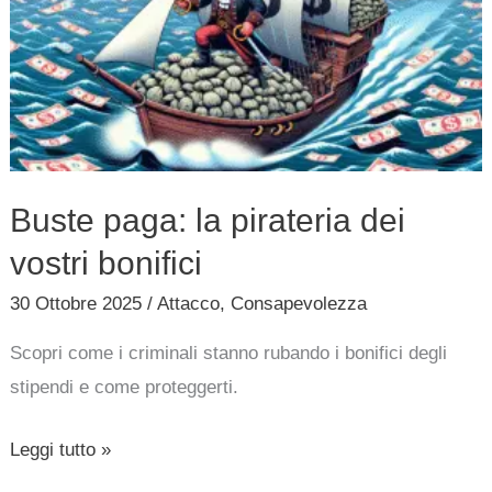
pirateria
dei
vostri
bonifici
Buste paga: la pirateria dei
vostri bonifici
30 Ottobre 2025
/
Attacco
,
Consapevolezza
Scopri come i criminali stanno rubando i bonifici degli
stipendi e come proteggerti.
Leggi tutto »