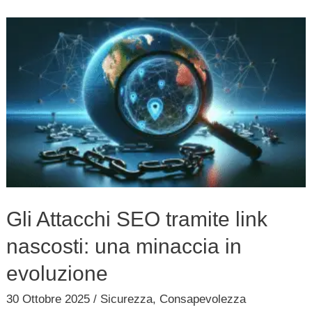
Gli
Attacchi
SEO
tramite
link
nascosti:
una
minaccia
in
Gli Attacchi SEO tramite link
evoluzione
nascosti: una minaccia in
evoluzione
30 Ottobre 2025
/
Sicurezza
,
Consapevolezza