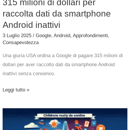
315 milioni di dollari per
dati
da
raccolta dati da smartphone
smartphone
Android inattivi
Android
3 Luglio 2025
/
Google
,
Android
,
Approfondimenti
,
inattivi
Consapevolezza
Una giuria USA ordina a Google di pagare 315 milioni di
dollari per aver raccolto dati da smartphone Android
inattivi senza consenso.
Leggi tutto »
Cosa
fanno