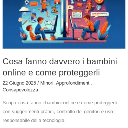
davvero
i
bambini
online
e
come
proteggerli
Cosa fanno davvero i bambini
online e come proteggerli
22 Giugno 2025
/
Minori
,
Approfondimenti
,
Consapevolezza
Scopri cosa fanno i bambini online e come proteggerli
con suggerimenti pratici, controllo dei genitori e uso
responsabile della tecnologia.