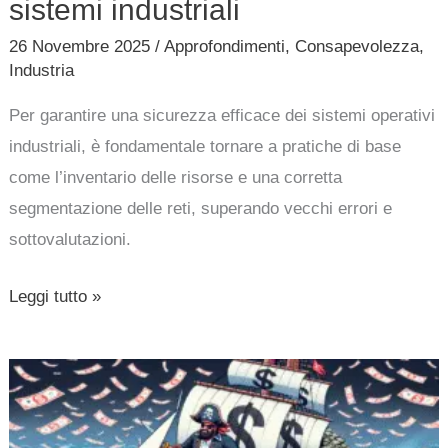
sistemi industriali
dalle
26 Novembre 2025
/
Approfondimenti
,
Consapevolezza
,
basi
Industria
per
proteggere
Per garantire una sicurezza efficace dei sistemi operativi
i
industriali, è fondamentale tornare a pratiche di base
sistemi
come l’inventario delle risorse e una corretta
industriali
segmentazione delle reti, superando vecchi errori e
sottovalutazioni.
Leggi tutto »
Buste
paga:
la