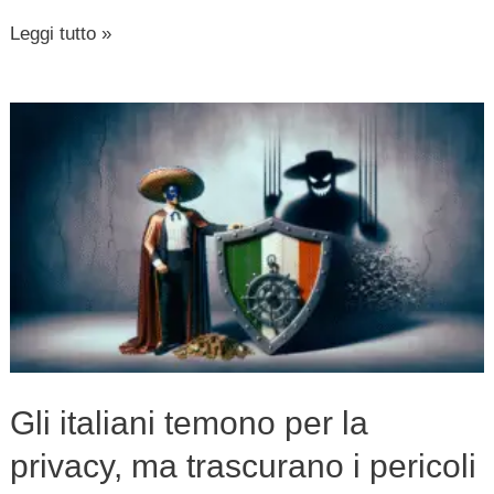
Leggi tutto »
Gli
italiani
temono
per
la
privacy,
ma
trascurano
i
Gli italiani temono per la
pericoli
privacy, ma trascurano i pericoli
digitali