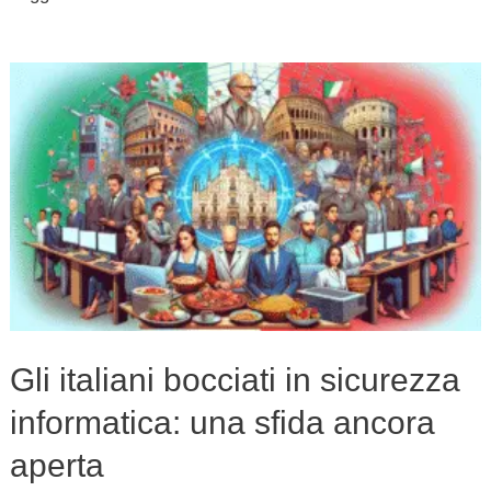
Gli
italiani
bocciati
in
sicurezza
informatica:
una
sfida
ancora
Gli italiani bocciati in sicurezza
aperta
informatica: una sfida ancora
aperta