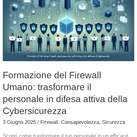
del
Firewall
Umano:
trasformare
il
personale
in
difesa
Formazione del Firewall
attiva
Umano: trasformare il
della
Cybersicurezza
personale in difesa attiva della
Cybersicurezza
3 Giugno 2025
/
Firewall
,
Consapevolezza
,
Sicurezza
Scopri come trasformare il tuo personale in un efficace