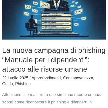
di
phishing
“Manuale
per
i
dipendenti”:
La nuova campagna di phishing
attacco
“Manuale per i dipendenti”:
alle
risorse
attacco alle risorse umane
umane
22 Luglio 2025
/
Approfondimenti
,
Consapevolezza
,
Guida
,
Phishing
Attenzione alle mail truffa che simulano risorse umane:
scopri come riconoscere il phishing e difenderti in