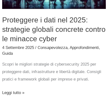
concrete
contro
Proteggere i dati nel 2025:
le
strategie globali concrete contro
minacce
cyber
le minacce cyber
4 Settembre 2025
/
Consapevolezza
,
Approfondimenti
,
Guida
Scopri le migliori strategie di cybersecurity 2025 per
proteggere dati, infrastrutture e libertà digitale. Consigli
pratici e framework globali per imprese e privati.
Leggi tutto »