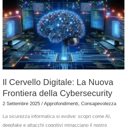
Il
Cervello
Digitale:
La
Nuova
Frontiera
della
Cybersecurity
Il Cervello Digitale: La Nuova
Frontiera della Cybersecurity
2 Settembre 2025
/
Approfondimenti
,
Consapevolezza
La sicurezza informatica si evolve: scopri come AI,
deepfake e attacchi cognitivi minacciano il nostro