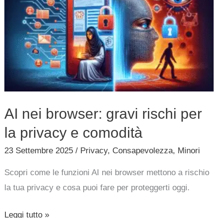
browser:
gravi
rischi
per
la
privacy
e
AI nei browser: gravi rischi per
comodità
la privacy e comodità
23 Settembre 2025
/
Privacy
,
Consapevolezza
,
Minori
Scopri come le funzioni AI nei browser mettono a rischio
la tua privacy e cosa puoi fare per proteggerti oggi.
Leggi tutto »