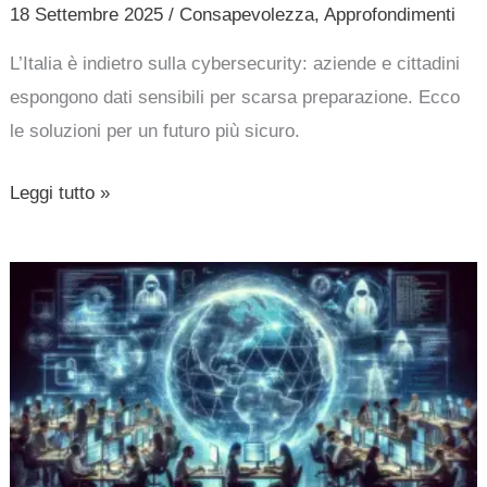
18 Settembre 2025
/
Consapevolezza
,
Approfondimenti
L’Italia è indietro sulla cybersecurity: aziende e cittadini
espongono dati sensibili per scarsa preparazione. Ecco
le soluzioni per un futuro più sicuro.
Leggi tutto »
Proteggere
i
dati
nel
2025:
strategie
globali