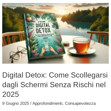
Digital
Detox:
Come
Scollegarsi
dagli
Schermi
Senza
Rischi
nel
Digital Detox: Come Scollegarsi
2025
dagli Schermi Senza Rischi nel
2025
9 Giugno 2025
/
Approfondimenti
,
Consapevolezza