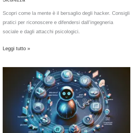
Scopri come la mente è il bersaglio degli hacker. Consigli
pratici per riconoscere e difendersi dall’ingegneria
sociale e dagli attacchi psicologici.
Leggi tutto »
Google
Gemini
AI
disponibile
per
bambini:
opportunità,