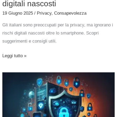
nascosti
digitali nascosti
19 Giugno 2025
/
Privacy
,
Consapevolezza
Gli italiani sono preoccupati per la privacy, ma ignorano i
rischi digitali nascosti oltre lo smartphone. Scopri
suggerimenti e consigli utili.
Leggi tutto »
Il
paradosso
della
privacy
digitale:
perché