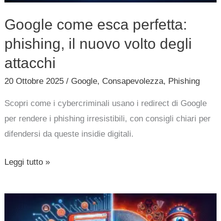
degli
Google come esca perfetta:
attacchi
phishing, il nuovo volto degli
attacchi
20 Ottobre 2025
/
Google
,
Consapevolezza
,
Phishing
Scopri come i cybercriminali usano i redirect di Google
per rendere i phishing irresistibili, con consigli chiari per
difendersi da queste insidie digitali.
Leggi tutto »
AI
nei