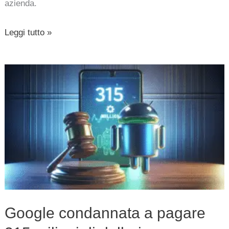
azienda.
Leggi tutto »
Google
condannata
a
pagare
315
milioni
di
dollari
per
Google condannata a pagare
raccolta