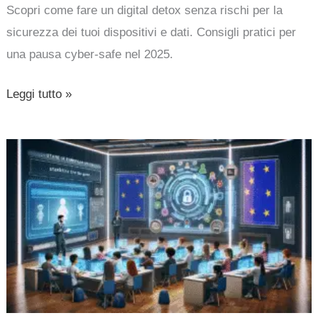
Scopri come fare un digital detox senza rischi per la
sicurezza dei tuoi dispositivi e dati. Consigli pratici per
una pausa cyber-safe nel 2025.
Leggi tutto »
Il
futuro
dell’identità
digitale
parte
dai
bambini:
l’UE