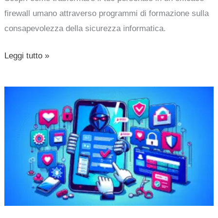
firewall umano attraverso programmi di formazione sulla
consapevolezza della sicurezza informatica.
Leggi tutto »
Le
APP
che
usi
potrebbero
non
essere
così
sicure