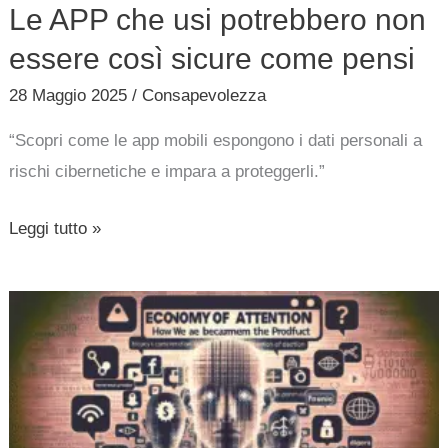
Le APP che usi potrebbero non
come
essere così sicure come pensi
pensi
28 Maggio 2025
/
Consapevolezza
“Scopri come le app mobili espongono i dati personali a
rischi cibernetiche e impara a proteggerli.”
Leggi tutto »
L’Economia
dell’Attenzione:
Come
Siamo
Diventati