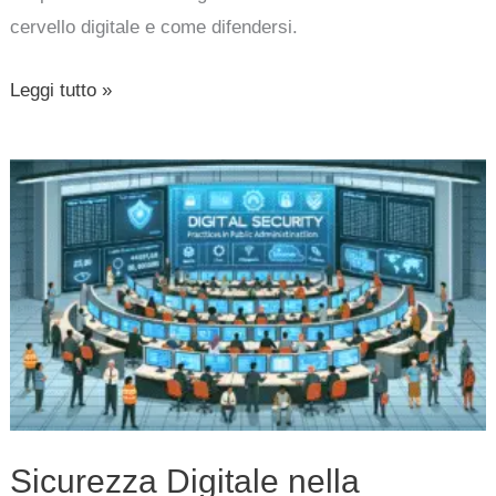
cervello digitale e come difendersi.
Leggi tutto »
Sicurezza
Digitale
nella
Pubblica
Amministrazione:
Pratiche,
Strumenti
e
Consigli
Sicurezza Digitale nella
dall’ACN