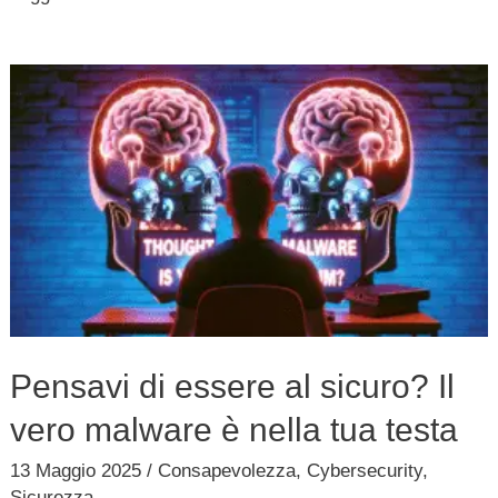
Pensavi
di
essere
al
sicuro?
Il
vero
malware
è
Pensavi di essere al sicuro? Il
nella
vero malware è nella tua testa
tua
testa
13 Maggio 2025
/
Consapevolezza
,
Cybersecurity
,
Sicurezza