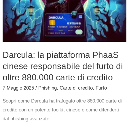
PhaaS
cinese
responsabile
del
furto
di
Darcula: la piattaforma PhaaS
oltre
cinese responsabile del furto di
880.000
carte
oltre 880.000 carte di credito
di
7 Maggio 2025
/
Phishing
,
Carte di credito
,
Furto
credito
Scopri come Darcula ha trafugato oltre 880.000 carte di
credito con un potente toolkit cinese e come difenderti
dal phishing avanzato.