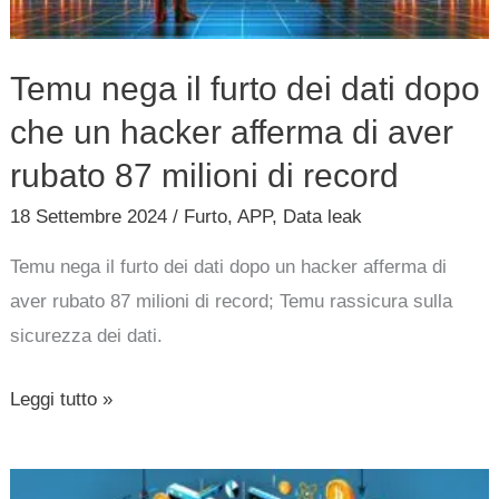
che
un
Temu nega il furto dei dati dopo
hacker
che un hacker afferma di aver
afferma
di
rubato 87 milioni di record
aver
18 Settembre 2024
/
Furto
,
APP
,
Data leak
rubato
87
Temu nega il furto dei dati dopo un hacker afferma di
milioni
aver rubato 87 milioni di record; Temu rassicura sulla
di
sicurezza dei dati.
record
Leggi tutto »
APT