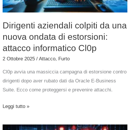
di
estorsioni:
Dirigenti aziendali colpiti da una
attacco
nuova ondata di estorsioni:
informatico
Cl0p
attacco informatico Cl0p
2 Ottobre 2025
/
Attacco
,
Furto
Cl0p avvia una massiccia campagna di estorsione contro
dirigenti dopo aver rubato dati da Oracle E-Business
Suite. Ecco come proteggersi e prevenire attacchi.
Leggi tutto »
Allarme