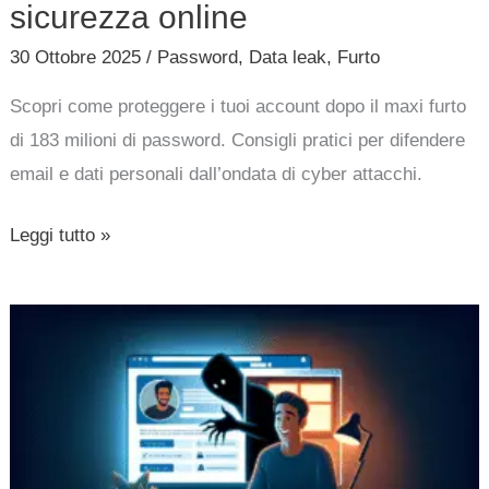
sicurezza
sicurezza online
online
30 Ottobre 2025
/
Password
,
Data leak
,
Furto
Scopri come proteggere i tuoi account dopo il maxi furto
di 183 milioni di password. Consigli pratici per difendere
email e dati personali dall’ondata di cyber attacchi.
Leggi tutto »
Furti
di
identità
sui
social: