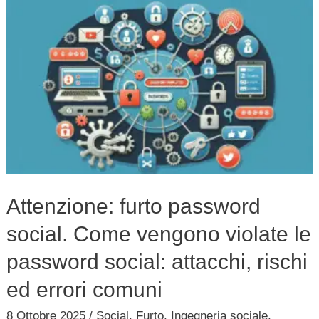
Attenzione:
furto
password
social.
Come
vengono
violate
le
password
Attenzione: furto password
social:
social. Come vengono violate le
attacchi,
rischi
password social: attacchi, rischi
ed
ed errori comuni
errori
8 Ottobre 2025
/
Social
,
Furto
,
Ingegneria sociale
,
comuni