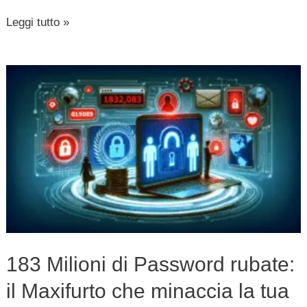
Leggi tutto »
183
Milioni
di
Password
rubate:
il
Maxifurto
che
minaccia
183 Milioni di Password rubate:
la
il Maxifurto che minaccia la tua
tua