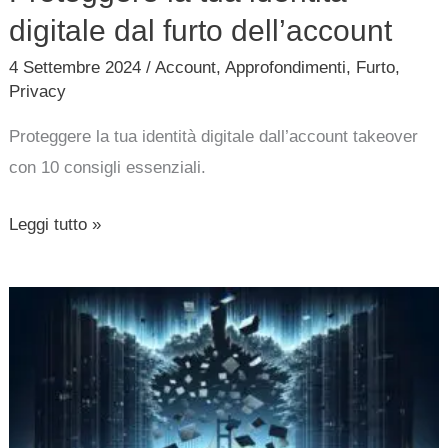
digitale dal furto dell’account
4 Settembre 2024
/
Account
,
Approfondimenti
,
Furto
,
Privacy
Proteggere la tua identità digitale dall’account takeover
con 10 consigli essenziali.
Leggi tutto »
32
milioni
di
record
esposti