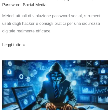
Password
,
Social Media
Metodi attuali di violazione password social, strumenti
usati dagli hacker e consigli pratici per una sicurezza
digitale realmente efficace.
Leggi tutto »
Dirigenti
aziendali
colpiti
da
una
nuova
ondata