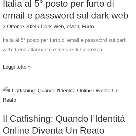
Italia al 5° posto per furto di
posto
per
email e password sul dark web
furto
3 Ottobre 2024
/
Dark Web
,
eMail
,
Furto
di
Italia al 5° posto per furto di email e password sul dark
email
web: trend allarmante e misure di sicurezza.
e
password
Leggi tutto »
sul
dark
web
Il
Catfishing:
Quando
Il Catfishing: Quando l’Identità
l’Identità
Online
Online Diventa Un Reato