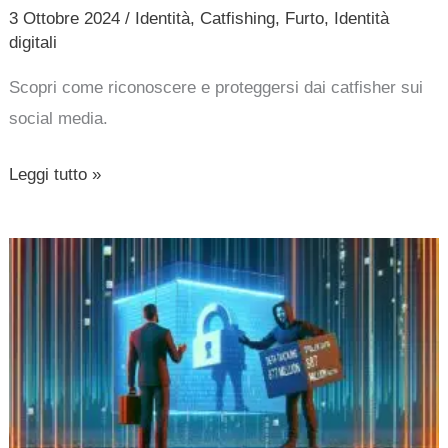
Diventa
3 Ottobre 2024
/
Identità
,
Catfishing
,
Furto
,
Identità
Un
digitali
Reato
Scopri come riconoscere e proteggersi dai catfisher sui
social media.
Leggi tutto »
Temu
nega
il
furto
dei
dati
dopo