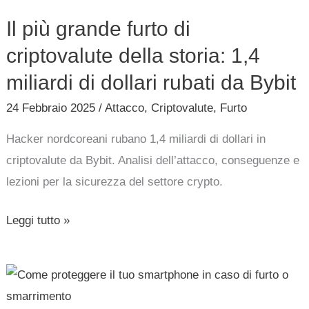
1,4
Il più grande furto di
miliardi
criptovalute della storia: 1,4
di
dollari
miliardi di dollari rubati da Bybit
rubati
24 Febbraio 2025
/
Attacco
,
Criptovalute
,
Furto
da
Bybit
Hacker nordcoreani rubano 1,4 miliardi di dollari in
criptovalute da Bybit. Analisi dell’attacco, conseguenze e
lezioni per la sicurezza del settore crypto.
Leggi tutto »
Come
proteggere