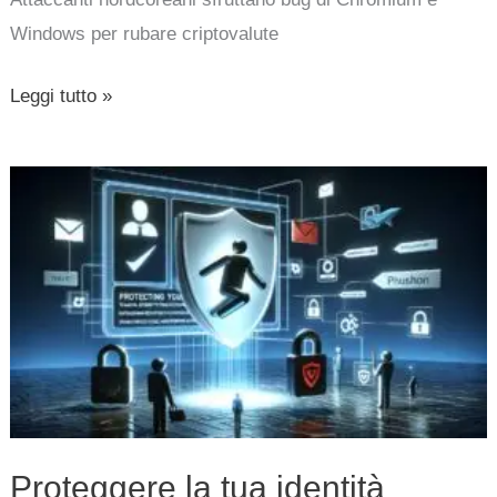
Windows per rubare criptovalute
Leggi tutto »
Proteggere
la
tua
identità
digitale
dal
furto
dell’account
Proteggere la tua identità