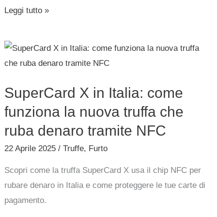
Leggi tutto »
di
pagamento
SuperCard
X
in
SuperCard X in Italia: come
Italia:
come
funziona la nuova truffa che
funziona
ruba denaro tramite NFC
la
22 Aprile 2025
/
Truffe
,
Furto
nuova
truffa
Scopri come la truffa SuperCard X usa il chip NFC per
che
rubare denaro in Italia e come proteggere le tue carte di
ruba
pagamento.
denaro