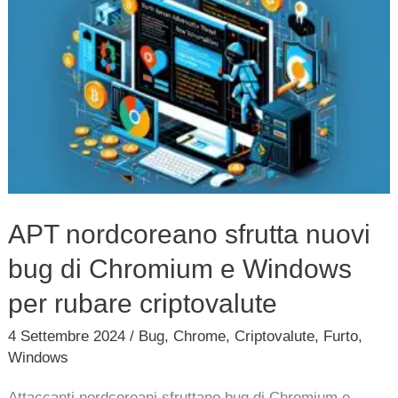
nordcoreano
sfrutta
nuovi
bug
di
Chromium
e
Windows
APT nordcoreano sfrutta nuovi
per
bug di Chromium e Windows
rubare
criptovalute
per rubare criptovalute
4 Settembre 2024
/
Bug
,
Chrome
,
Criptovalute
,
Furto
,
Windows
Attaccanti nordcoreani sfruttano bug di Chromium e