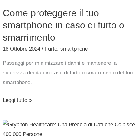
il
Come proteggere il tuo
tuo
smartphone
smartphone in caso di furto o
in
smarrimento
caso
18 Ottobre 2024
/
Furto
,
smartphone
di
furto
Passaggi per minimizzare i danni e mantenere la
o
sicurezza dei dati in caso di furto o smarrimento del tuo
smarrimento
smartphone.
Leggi tutto »
Gryphon
Healthcare: