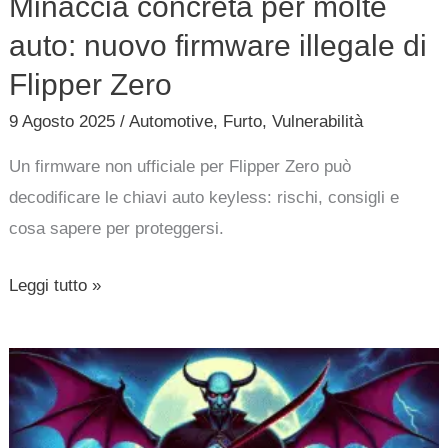
Minaccia concreta per molte
Flipper
auto: nuovo firmware illegale di
Zero
Flipper Zero
9 Agosto 2025
/
Automotive
,
Furto
,
Vulnerabilità
Un firmware non ufficiale per Flipper Zero può
decodificare le chiavi auto keyless: rischi, consigli e
cosa sapere per proteggersi.
Leggi tutto »
Darcula:
la
piattaforma