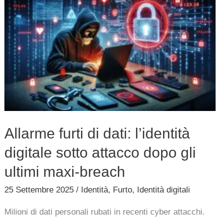
furti
di
dati:
l’identità
digitale
sotto
attacco
dopo
Allarme furti di dati: l’identità
gli
digitale sotto attacco dopo gli
ultimi
maxi-
ultimi maxi-breach
breach
25 Settembre 2025
/
Identità
,
Furto
,
Identità digitali
Milioni di dati personali rubati in recenti cyber attacchi.