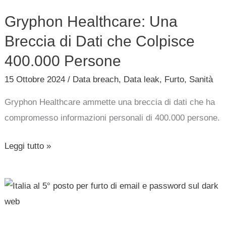
Una
Gryphon Healthcare: Una
Breccia
di
Breccia di Dati che Colpisce
Dati
400.000 Persone
che
15 Ottobre 2024
/
Data breach
,
Data leak
,
Furto
,
Sanità
Colpisce
400.000
Gryphon Healthcare ammette una breccia di dati che ha
Persone
compromesso informazioni personali di 400.000 persone.
Leggi tutto »
Italia
al
5°