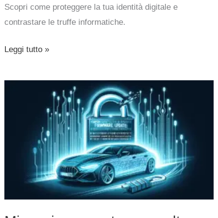
Scopri come proteggere la tua identità digitale e
contrastare le truffe informatiche.
Leggi tutto »
Minaccia
concreta
per
molte
auto:
nuovo
firmware
illegale
di