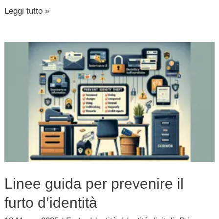
Leggi tutto »
delle
truffe
NFC
Linee
guida
per
prevenire
il
furto
d’identità
Linee guida per prevenire il
furto d’identità