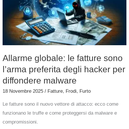
fatture
sono
l’arma
preferita
degli
hacker
Allarme globale: le fatture sono
per
l’arma preferita degli hacker per
diffondere
malware
diffondere malware
18 Novembre 2025
/
Fatture
,
Frodi
,
Furto
Le fatture sono il nuovo vettore di attacco: ecco come
funzionano le truffe e come proteggersi da malware e
compromissioni.