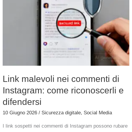
riconoscerli
e
difendersi
Link malevoli nei commenti di
Instagram: come riconoscerli e
difendersi
10 Giugno 2026
/
Sicurezza digitale
,
Social Media
I link sospetti nei commenti di Instagram possono rubare