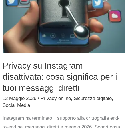
tuoi
messaggi
diretti
Privacy su Instagram
disattivata: cosa significa per i
tuoi messaggi diretti
12 Maggio 2026
/
Privacy online
,
Sicurezza digitale
,
Social Media
Instagram ha terminato il supporto alla crittografia end-
to-end nei messaggi diretti a maggio 2026. Scopri cosa