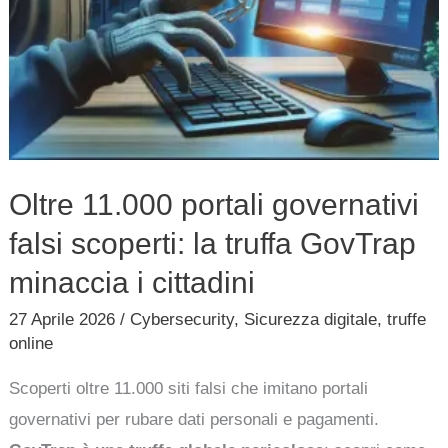
minaccia
i
cittadini
Oltre 11.000 portali governativi
falsi scoperti: la truffa GovTrap
minaccia i cittadini
27 Aprile 2026
/
Cybersecurity
,
Sicurezza digitale
,
truffe
online
Scoperti oltre 11.000 siti falsi che imitano portali
governativi per rubare dati personali e pagamenti.