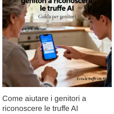
genitori
a
riconoscere
le
truffe
AI
Come aiutare i genitori a
riconoscere le truffe AI