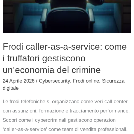
del
crimine
Frodi caller-as-a-service: come
i truffatori gestiscono
un’economia del crimine
24 Aprile 2026
/
Cybersecurity
,
Frodi online
,
Sicurezza
digitale
Le frodi telefoniche si organizzano come veri call center
con assunzioni, formazione e tracciamento performance.
Scopri come i cybercriminali gestiscono operazioni
‘caller-as-a-service’ come team di vendita professionali.