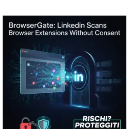
BrowserGate:
LinkedIn
scansiona
estensioni
browser
senza
consenso