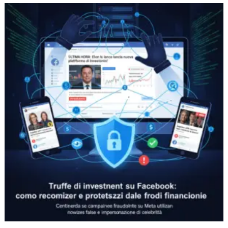
Truffe
di
investimento
su
Facebook:
come
riconoscere
e
proteggersi
dalle
frodi
finanziarie