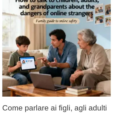
ai
figli,
agli
adulti
e
ai
nonni
dei
pericoli
degli
sconosciuti
online
Come parlare ai figli, agli adulti