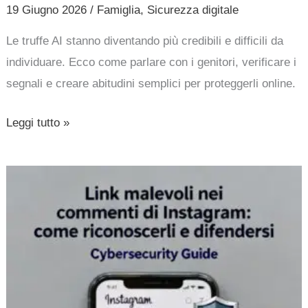
19 Giugno 2026
/
Famiglia
,
Sicurezza digitale
Le truffe AI stanno diventando più credibili e difficili da
individuare. Ecco come parlare con i genitori, verificare i
segnali e creare abitudini semplici per proteggerli online.
Leggi tutto »
Link
malevoli
nei
commenti
di
Instagram:
come