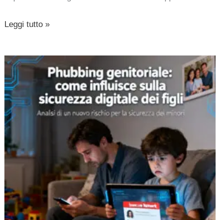
Leggi tutto »
Phubbing
genitoriale:
come
influisce
sulla
sicurezza
digitale
dei
figli