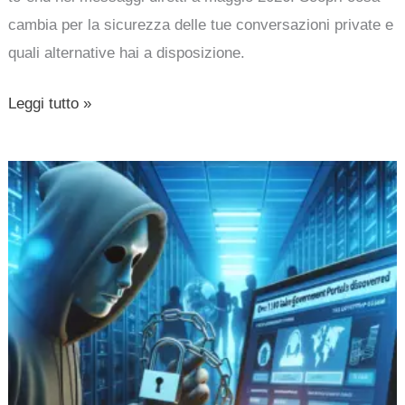
cambia per la sicurezza delle tue conversazioni private e
quali alternative hai a disposizione.
Leggi tutto »
Oltre
11.000
portali
governativi
falsi
scoperti:
la
truffa
GovTrap