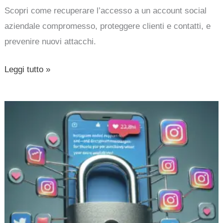
Scopri come recuperare l’accesso a un account social
aziendale compromesso, proteggere clienti e contatti, e
prevenire nuovi attacchi.
Leggi tutto »
Privacy
su
Instagram
disattivata:
cosa
significa
per
i