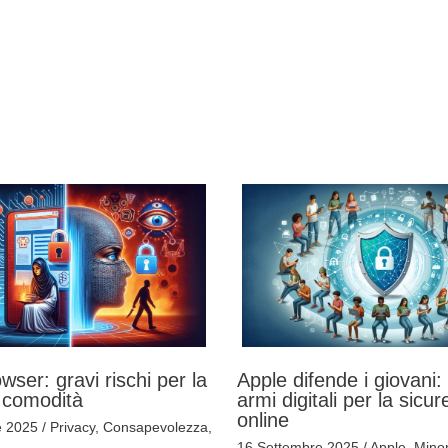
wser: gravi rischi per la
Apple difende i giovani
 comodità
armi digitali per la sicu
online
e 2025
/
Privacy
,
Consapevolezza
,
16 Settembre 2025
/
Apple
,
Minor