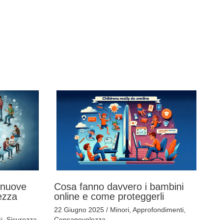
: nuove
Cosa fanno davvero i bambini
rezza
online e come proteggerli
22 Giugno 2025
/
Minori
,
Approfondimenti
,
i
,
Sicurezza
Consapevolezza