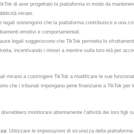
ikTok di aver progettato la piattaforma in modo da mantenere
bblicità mirate.
e legali sostengono che la piattaforma contribuisce a una cris
biamenti emotivi e comportamentali.
cause legali suggeriscono che TikTok permetta lo sfruttamen
retta, incentivando i minori a mentire sulla loro età per acce
rali mirano a costringere TikTok a modificare le sue funzion
iedono che i tribunali impongano pene finanziarie a TikTok per
ri dovrebbero monitorare attentamente l’attività dei loro figl
zza
: Utilizzare le impostazioni di sicurezza della piattaforma 