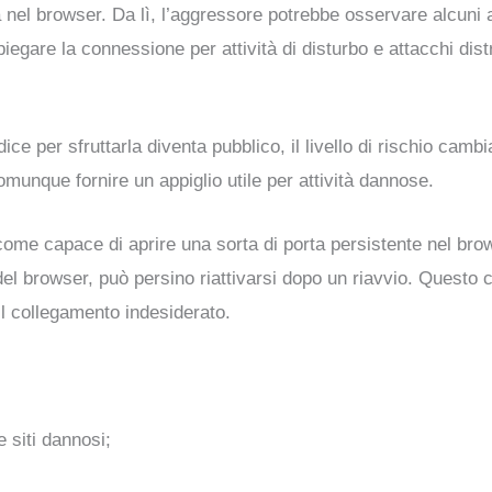
nel browser. Da lì, l’aggressore potrebbe osservare alcuni as
gare la connessione per attività di disturbo e attacchi distri
dice per sfruttarla diventa pubblico, il livello di rischio cam
omunque fornire un appiglio utile per attività dannose.
ome capace di aprire una sorta di porta persistente nel brows
l browser, può persino riattivarsi dopo un riavvio. Quest
 il collegamento indesiderato.
 siti dannosi;