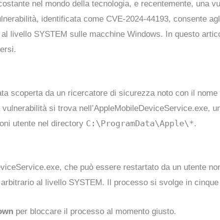
costante nel mondo della tecnologia, e recentemente, una vuln
nerabilità, identificata come CVE-2024-44193, consente agli at
 al livello SYSTEM sulle macchine Windows. In questo artico
ersi.
ta scoperta da un ricercatore di sicurezza noto con il nome d
 vulnerabilità si trova nell’AppleMobileDeviceService.exe, u
C:\ProgramData\Apple\*
ioni utente nel directory
.
eviceService.exe, che può essere restartato da un utente non
e arbitrario al livello SYSTEM. Il processo si svolge in cinqu
down
per bloccare il processo al momento giusto.