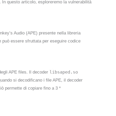
. In questo articolo, esploreremo la vulnerabilità
onkey’s Audio (APE) presente nella libreria
e può essere sfruttata per eseguire codice
libsaped.so
degli APE files. Il decoder
uando si decodificano i file APE, il decoder
ò permette di copiare fino a 3 *