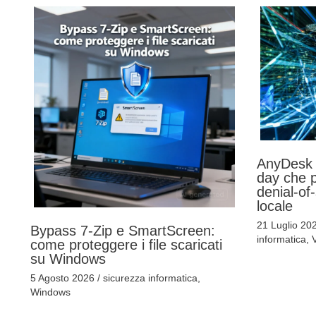
AnyDesk p
day che p
denial-of
locale
21 Luglio 20
Bypass 7-Zip e SmartScreen:
informatica
,
V
come proteggere i file scaricati
su Windows
5 Agosto 2026
/
sicurezza informatica
,
Windows