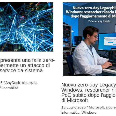
resenta una falla zero-
ermette un attacco di
-service da sistema
26
/
AnyDesk
,
sicurezza
Nuovo zero-day Legacy
ulnerabilità
Windows: researcher ril
PoC subito dopo l’aggi
di Microsoft
15 Luglio 2026
/
Microsoft
,
sicur
informatica
,
Windows