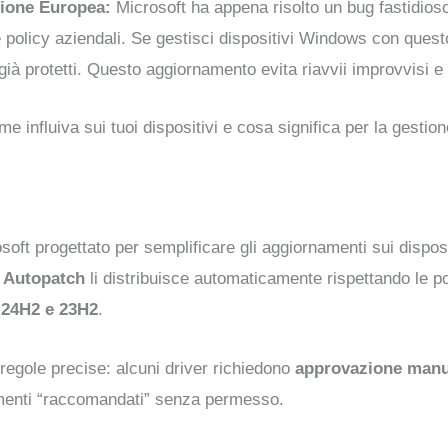
nione Europea:
Microsoft ha appena risolto un bug fastidios
le policy aziendali. Se gestisci dispositivi Windows con ques
 già protetti. Questo aggiornamento evita riavvii improvvisi e
e influiva sui tuoi dispositivi e cosa significa per la gestio
ft progettato per semplificare gli aggiornamenti sui disposit
,
Autopatch
li distribuisce automaticamente rispettando le pol
 24H2 e 23H2
.
regole precise: alcuni driver richiedono
approvazione manu
namenti “raccomandati” senza permesso.