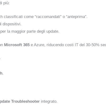
i più:
h classificati come “raccomandati” o “anteprima”.
 dispositivi.
er la maggior parte degli update.
con
Microsoft 365
e Azure, riducendo costi IT del 30-50% sec
o
ch
.
date Troubleshooter
integrato.