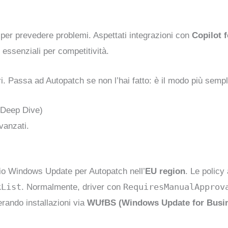
per prevedere problemi. Aspettati integrazioni con
Copilot f
o essenziali per competitività.
curi. Passa ad Autopatch se non l’hai fatto: è il modo più semp
 Deep Dive)
avanzati.
io Windows Update per Autopatch nell’
EU region
. Le policy
kList
RequiresManualApprov
. Normalmente, driver con
rando installazioni via
WUfBS (Windows Update for Busin